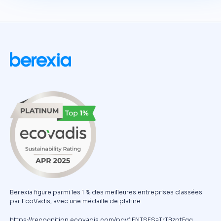
Berexia figure parmi les 1 % des meilleures entreprises classées
par EcoVadis, avec une médaille de platine.
https://recognition.ecovadis.com/pqvfIENTSESaTrTBzptFgg