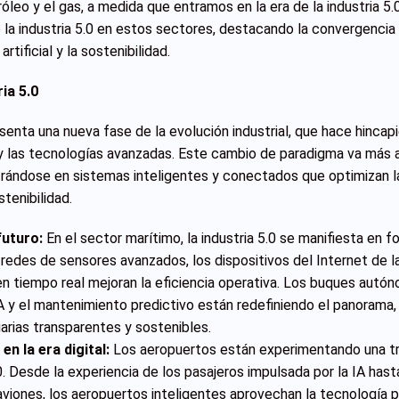
óleo y el gas, a medida que entramos en la era de la industria 5.0
 la industria 5.0 en estos sectores, destacando la convergencia 
 artificial y la sostenibilidad.
ria 5.0
esenta una nueva fase de la evolución industrial, que hace hincap
y las tecnologías avanzadas. Este cambio de paradigma va más al
rándose en sistemas inteligentes y conectados que optimizan la 
stenibilidad.
futuro:
En el sector marítimo, la industria 5.0 se manifiesta en 
 redes de sensores avanzados, los dispositivos del Internet de la
en tiempo real mejoran la eficiencia operativa. Los buques autóno
IA y el mantenimiento predictivo están redefiniendo el panorama,
arias transparentes y sostenibles.
n la era digital:
Los aeropuertos están experimentando una tr
.0. Desde la experiencia de los pasajeros impulsada por la IA has
aviones, los aeropuertos inteligentes aprovechan la tecnología pa