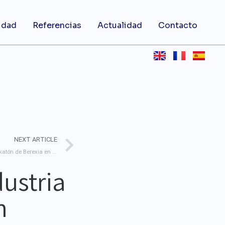
idad
Referencias
Actualidad
Contacto
NEXT ARTICLE
La innovación liberada: el impacto del hackatón de Berexia en Túnez
dustria
n