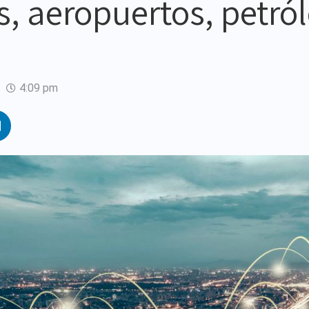
s, aeropuertos, petról
4:09 pm