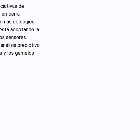
iciativas de
 en tierra
a más ecológico.
 está adoptando la
Los sensores
análisis predictivo
es y los gemelos