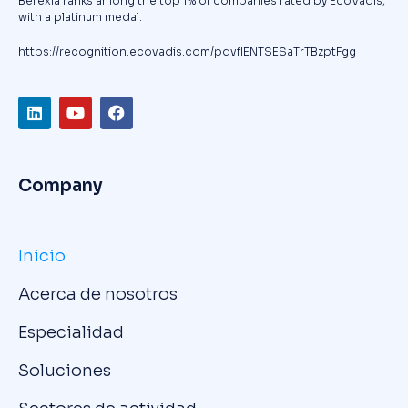
Berexia ranks among the top 1% of companies rated by EcoVadis,
with a platinum medal.
https://recognition.ecovadis.com/pqvfIENTSESaTrTBzptFgg
Company
Inicio
Acerca de nosotros
Especialidad
Soluciones