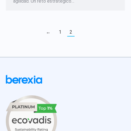
agilidad. Un reto estratégico…
←
1
2