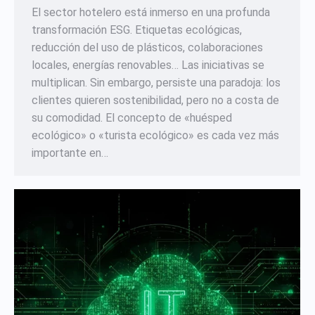
El sector hotelero está inmerso en una profunda
transformación ESG. Etiquetas ecológicas,
reducción del uso de plásticos, colaboraciones
locales, energías renovables… Las iniciativas se
multiplican. Sin embargo, persiste una paradoja: los
clientes quieren sostenibilidad, pero no a costa de
su comodidad. El concepto de «huésped
ecológico» o «turista ecológico» es cada vez más
importante en…