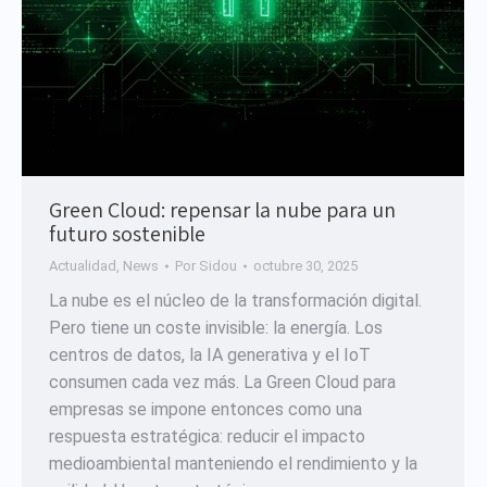
Green Cloud: repensar la nube para un
futuro sostenible
Actualidad
,
News
Por
Sidou
octubre 30, 2025
La nube es el núcleo de la transformación digital.
Pero tiene un coste invisible: la energía. Los
centros de datos, la IA generativa y el IoT
consumen cada vez más. La Green Cloud para
empresas se impone entonces como una
respuesta estratégica: reducir el impacto
medioambiental manteniendo el rendimiento y la