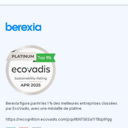
Berexia figure parmi les 1 % des meilleures entreprises classées
par EcoVadis, avec une médaille de platine.
https://recognition.ecovadis.com/pqvfIENTSESaTrTBzptFgg