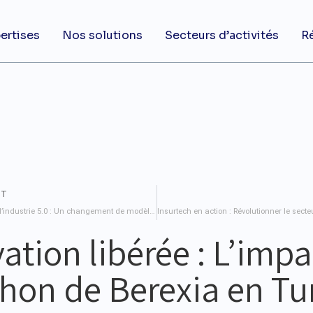
ertises
Nos solutions
Secteurs d’activités
R
NT
Libérer le potentiel de l’industrie 5.0 : Un changement de modèle dans les ports, les aéroports, le pétrole et le gaz
ation libérée : L’imp
hon de Berexia en Tu