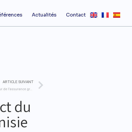
éférences
Actualités
Contact
ARTICLE SUIVANT
Insurtech en action : Révolutionner le secteur de l’assurance grâce aux innovations FinTech
act du
nisie