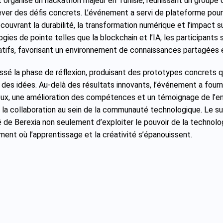
organisé un hackathon majeur en Tunisie, réunissant un groupe d
lever des défis concrets. L’événement a servi de plateforme pou
couvrant la durabilité, la transformation numérique et l’impact 
ogies de pointe telles que la blockchain et l’IA, les participant
atifs, favorisant un environnement de connaissances partagées 
sé la phase de réflexion, produisant des prototypes concrets q
e des idées. Au-delà des résultats innovants, l’événement a four
eux, une amélioration des compétences et un témoignage de l’
 la collaboration au sein de la communauté technologique. Le 
é de Berexia non seulement d’exploiter le pouvoir de la technolog
ment où l’apprentissage et la créativité s’épanouissent.