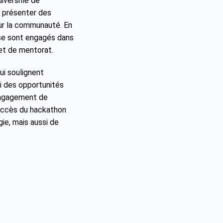
iversifié de
r présenter des
sur la communauté. En
s se sont engagés dans
et de mentorat.
ui soulignent
ni des opportunités
engagement de
succès du hackathon
ie, mais aussi de