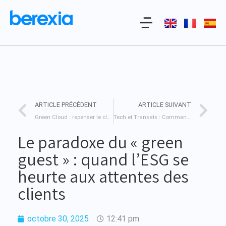
ARTICLE PRÉCÉDENT
ARTICLE SUIVANT
Green Cloud : repenser le cloud pour un futur durable
Tech et Transats : Comment l’IA redéfinit les vacances d’été
Le paradoxe du « green
guest » : quand l’ESG se
heurte aux attentes des
clients
octobre 30, 2025
12:41 pm